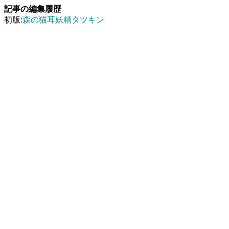
記事の編集履歴
初版:
森の猫耳妖精タツキン