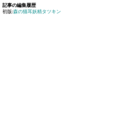
記事の編集履歴
初版:
森の猫耳妖精タツキン