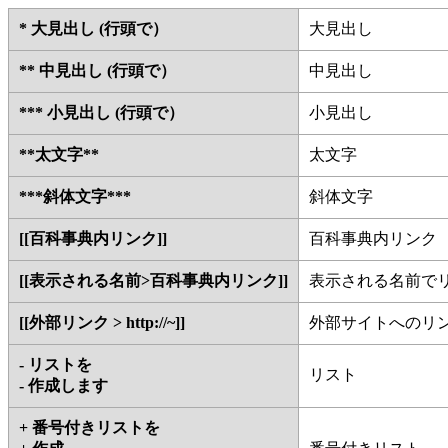
* 大見出し (行頭で）
大見出し
** 中見出し (行頭で）
中見出し
*** 小見出し (行頭で）
小見出し
**太文字**
太文字
***斜体文字***
斜体文字
[[百科事典内リンク]]
百科事典内リンク
[[表示される名前>百科事典内リンク]]
表示される名前で
[[外部リンク > http://~]]
外部サイトへのリ
- リストを
リスト
- 作成します
+ 番号付きリストを