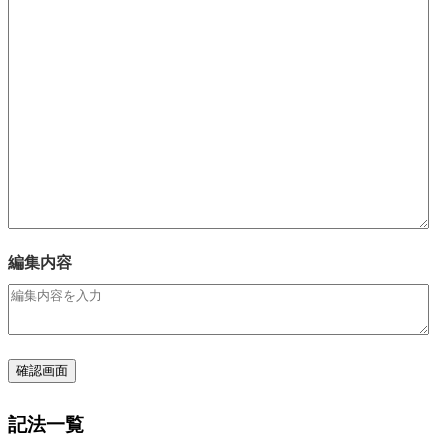
編集内容
記法一覧