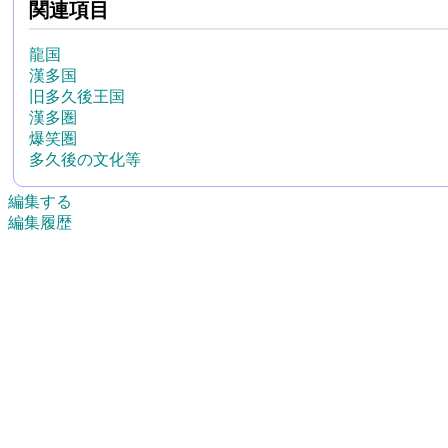
関連項目
龍国
漢多国
旧多久後王国
漢多圏
爆笑圏
多久後の文化等
編集する
編集履歴