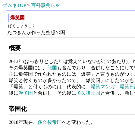
ゲムキTOP
>
百科事典TOP
爆笑国
ばくしょうこく
たつきんが作った空想の国
概要
2013年(はっきりとした年は覚えていないがこのあたり)
その爆笑国には、
龍国
も含んでおり、合併したことにして
主に爆笑国で作られたものには「爆笑」と言うものがつく
爆笑と付くものが多かったので、「爆笑国」にしたのかも
「爆笑」と付くものには、代表的に、
爆笑マンガ
、
爆笑日
後に
漢多国
と合併し、その後に
多久後王国
と合併し、新し
帝国化
2018年現在、
多久後帝国
へと変わった。