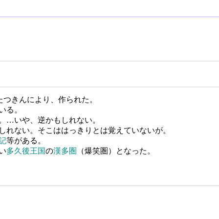
、たつきんにより、作られた。
いる。
。…いや、逆かもしれない。
しれない。そこははっきりとは覚えていないが。
記
等がある。
い
多久後王国
の
漢多圏
（爆笑圏）となった。